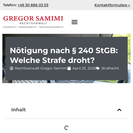
Zum
Telefon:
+49 30 886 03 03
Kontaktformulare →
Inhalt
springen
Nötigung nach § 240 StGB:
Welche Strafe droht?
Rechtsanwalt Gregor Samimi
April 25, 2026
Strafrecht
Inhalt