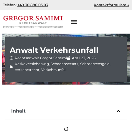
Zum
Telefon:
+49 30 886 03 03
Kontaktformulare →
Inhalt
springen
Anwalt Verkehrsunfall
Rechtsanwalt Gregor Samimi
April 23, 2026
Kaskoversicherung
,
Schadensersatz
,
Schmerzensgeld
,
Verkehrsrecht
,
Verkehrsunfall
Inhalt