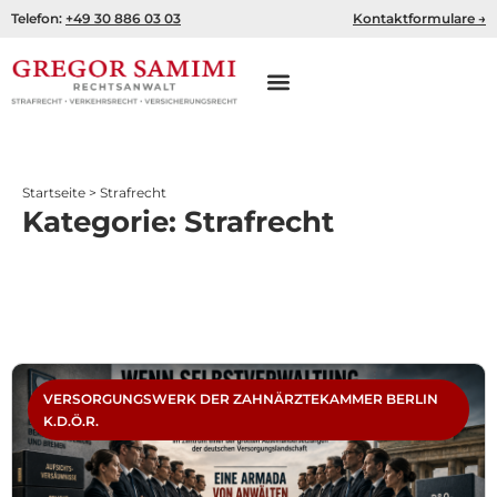
Zum
Telefon:
+49 30 886 03 03
Kontaktformulare →
Inhalt
springen
Startseite
>
Strafrecht
Kategorie: Strafrecht
Seite
Seite
Seite
Seite
Seite
VERSORGUNGSWERK DER ZAHNÄRZTEKAMMER BERLIN
K.D.Ö.R.