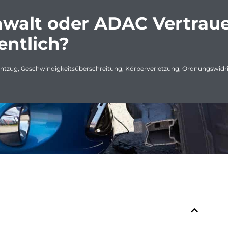
walt oder ADAC Vertrau
entlich?
entzug
,
Geschwindigkeitsüberschreitung
,
Körperverletzung
,
Ordnungswidri