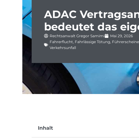
ADAC Vertragsan
bedeutet das eig
Rechtsanwalt Gregor Samimi
Mai 29, 2026
Fahrerflucht
,
Fahrlässige Tötung
,
Führerschein
Verkehrsunfall
Inhalt