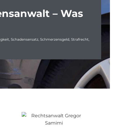
ensanwalt – Was
gkeit
,
Schadensersatz
,
Schmerzensgeld
,
Strafrecht
,