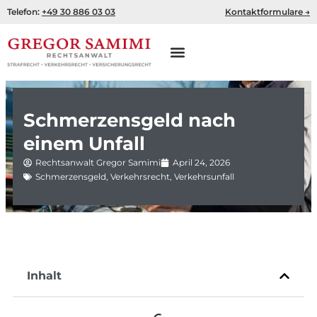
Zum
Telefon:
+49 30 886 03 03
Kontaktformulare →
Inhalt
springen
Schmerzensgeld nach
einem Unfall
Rechtsanwalt Gregor Samimi
April 24, 2026
Schmerzensgeld
,
Verkehrsrecht
,
Verkehrsunfall
Inhalt