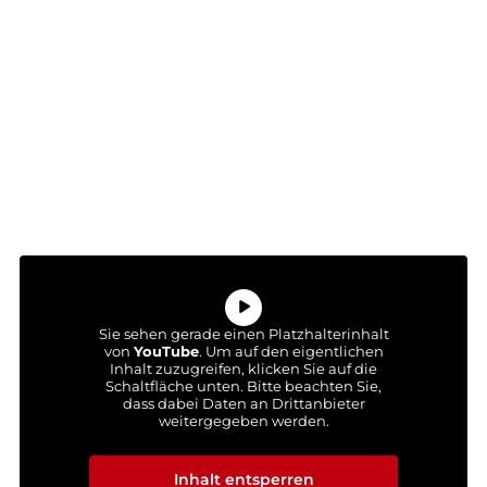
Sie sehen gerade einen Platzhalterinhalt
von
YouTube
. Um auf den eigentlichen
Inhalt zuzugreifen, klicken Sie auf die
Schaltfläche unten. Bitte beachten Sie,
dass dabei Daten an Drittanbieter
weitergegeben werden.
Mehr Informationen
Inhalt entsperren