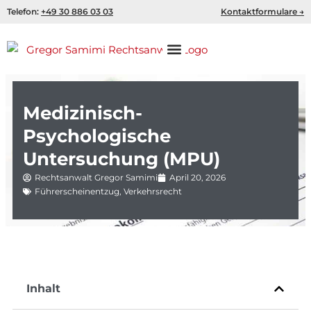
Zum
Telefon:
+49 30 886 03 03
Kontaktformulare →
Inhalt
springen
Medizinisch-
Psychologische
Untersuchung (MPU)
Rechtsanwalt Gregor Samimi
April 20, 2026
Führerscheinentzug
,
Verkehrsrecht
Inhalt