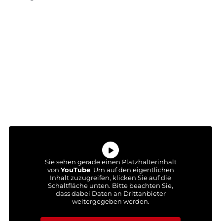
Sie sehen gerade einen Platzhalterinhalt
von
YouTube
. Um auf den eigentlichen
Inhalt zuzugreifen, klicken Sie auf die
Schaltfläche unten. Bitte beachten Sie,
dass dabei Daten an Drittanbieter
weitergegeben werden.
Mehr Informationen