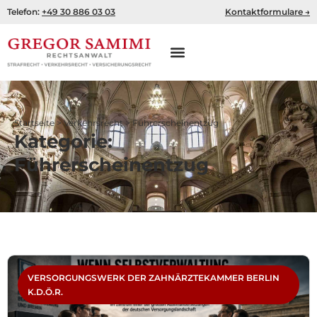
Zum
Telefon:
+49 30 886 03 03
Kontaktformulare →
Inhalt
springen
Startseite
>
Verkehrsrecht
>
Führerscheinentzug
Kategorie:
Führerscheinentzug
Seite
Seite
Seite
Seite
Seite
VERSORGUNGSWERK DER ZAHNÄRZTEKAMMER BERLIN
K.D.Ö.R.