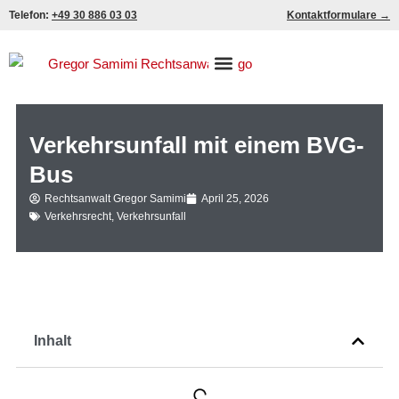
Zum
Telefon:
+49 30 886 03 03
Kontaktformulare →
Inhalt
springen
Verkehrsunfall mit einem BVG-
Bus
Rechtsanwalt Gregor Samimi
April 25, 2026
Verkehrsrecht
,
Verkehrsunfall
Inhalt