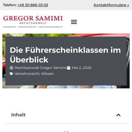
Zum
Telefon:
+49 30 886 03 03
Kontaktformulare →
Inhalt
springen
Die Führerscheinklassen im
Überblick
Rechtsanwalt Gregor Samimi
Mai 2, 2026
Verkehrsrecht
,
Wissen
Inhalt