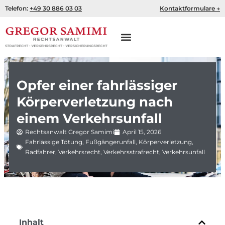
Zum
Telefon:
+49 30 886 03 03
Kontaktformulare →
Inhalt
springen
Opfer einer fahrlässiger
Körperverletzung nach
einem Verkehrsunfall
Rechtsanwalt Gregor Samimi
April 15, 2026
Fahrlässige Tötung
,
Fußgängerunfall
,
Körperverletzung
,
Radfahrer
,
Verkehrsrecht
,
Verkehrsstrafrecht
,
Verkehrsunfall
Inhalt