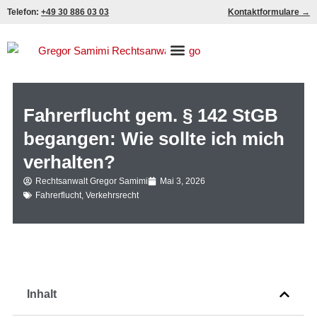
Zum
Telefon:
+49 30 886 03 03
Kontaktformulare →
Inhalt
springen
Fahrerflucht gem. § 142 StGB
begangen: Wie sollte ich mich
verhalten?
Rechtsanwalt Gregor Samimi
Mai 3, 2026
Fahrerflucht
,
Verkehrsrecht
Inhalt