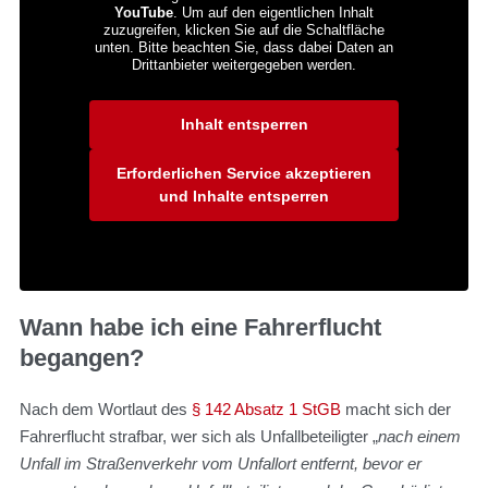
YouTube
. Um auf den eigentlichen Inhalt
zuzugreifen, klicken Sie auf die Schaltfläche
unten. Bitte beachten Sie, dass dabei Daten an
Drittanbieter weitergegeben werden.
Mehr Informationen
Inhalt entsperren
Erforderlichen Service akzeptieren
und Inhalte entsperren
Wann habe ich eine Fahrerflucht
begangen?
Nach dem Wortlaut des
§ 142 Absatz 1 StGB
macht sich der
Fahrerflucht strafbar, wer sich als Unfallbeteiligter „
nach einem
Unfall im Straßenverkehr vom Unfallort entfernt, bevor er