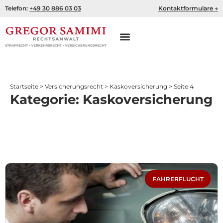
Zum
Telefon:
+49 30 886 03 03
Kontaktformulare →
Inhalt
springen
Startseite
>
Versicherungsrecht
>
Kaskoversicherung
>
Seite 4
Kategorie: Kaskoversicherung
Seite
Seite
Seite
Seite
Seite
FAHRERFLUCHT