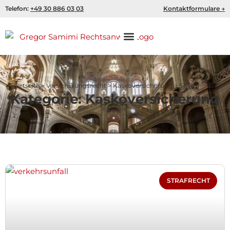
Zum
Telefon:
+49 30 886 03 03
Kontaktformulare →
Inhalt
springen
Startseite
>
Versicherungsrecht
>
Kaskoversicherung
>
Seite 3
Kategorie: Kaskoversicherung
Seite
Seite
Seite
Seite
Seite
STRAFRECHT