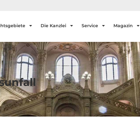
htsgebiete
Die Kanzlei
Service
Magazin
sunfall