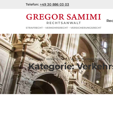
Zum
Telefon:
+49 30 886 03 03
Inhalt
springen
Rec
Startseite
>
Verkehrsrecht
>
Verkehrsunfall
>
Seite 4
Kategorie: Verkehr