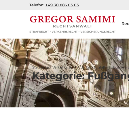
Zum
Telefon:
+49 30 886 03 03
Inhalt
springen
Rec
Startseite
>
Verkehrsrecht
>
Verkehrsunfall
>
Fußgängeru
Kategorie: Fußgän