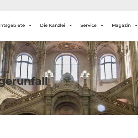
htsgebiete
Die Kanzlei
Service
Magazin
nfall
gerunfall