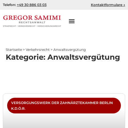
Zum
Telefon:
+49 30 886 03 03
Kontaktformulare →
Inhalt
springen
Startseite
>
Verkehrsrecht
>
Anwaltsvergütung
Kategorie: Anwaltsvergütung
Seite
Seite
Seite
Seite
Seite
VERSORGUNGSWERK DER ZAHNÄRZTEKAMMER BERLIN
K.D.Ö.R.