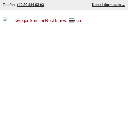
Zum
Telefon:
+49 30 886 03 03
Kontaktformulare →
Inhalt
springen
Anfrage an den
Rechtsschutzversicherer zur
Bestätigung der
Kostenübernahme