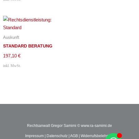
Auskunft
STANDARD BERATUNG
197,10
€
inkl. MwSt.
Rechtsanwalt Gregor Samimi ©
www.ra-samimi.de
Impressum
|
Datenschutz
|
AGB
|
Widerrufsbelehrung