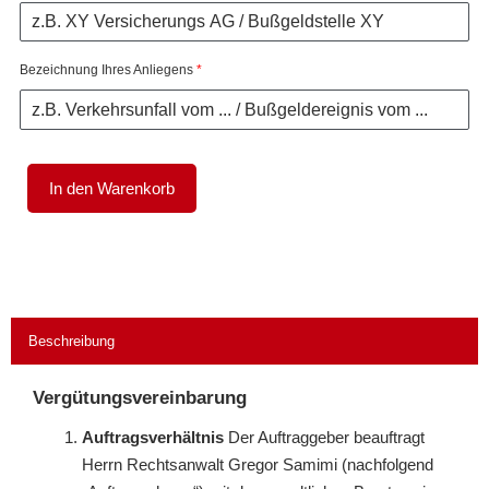
den
Rechtsschutzversicherer
Bezeichnung Ihres Anliegens
*
zur
Bestätigung
der
Kostenübernahme
Menge
In den Warenkorb
Beschreibung
Vergütungsvereinbarung
Auftragsverhältnis
Der Auftraggeber beauftragt
Herrn Rechtsanwalt Gregor Samimi (nachfolgend