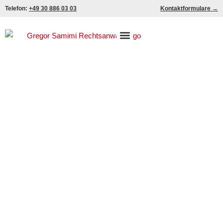
Zum
Telefon:
+49 30 886 03 03
Kontaktformulare →
Inhalt
springen
Klageschrift beim Rücktritt vom
Kaufvertrag eines
Leasingfahrzeuges